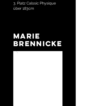
3. Platz Calssic Physique
über 183cm
Marie
Brennicke