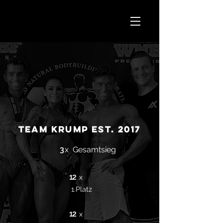
TEAM KRUMP est. 2017
3
x
Gesamtsieg
12
x
1.Platz
12
x